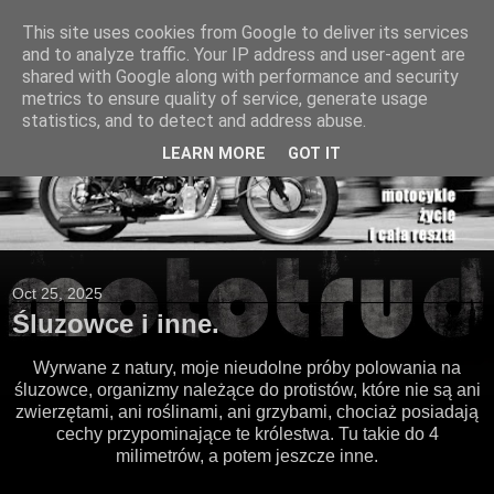
This site uses cookies from Google to deliver its services
and to analyze traffic. Your IP address and user-agent are
shared with Google along with performance and security
metrics to ensure quality of service, generate usage
statistics, and to detect and address abuse.
LEARN MORE
GOT IT
Oct 25, 2025
Śluzowce i inne.
Wyrwane z natury, moje nieudolne próby polowania na
śluzowce, organizmy należące do protistów, które nie są ani
zwierzętami, ani roślinami, ani grzybami, chociaż posiadają
cechy przypominające te królestwa. Tu takie do 4
milimetrów, a potem jeszcze inne.