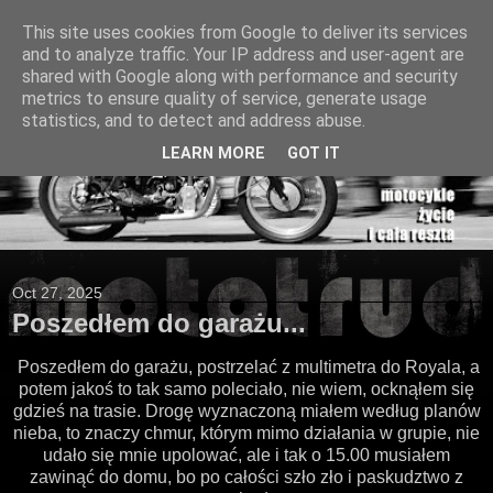
This site uses cookies from Google to deliver its services
and to analyze traffic. Your IP address and user-agent are
shared with Google along with performance and security
metrics to ensure quality of service, generate usage
statistics, and to detect and address abuse.
LEARN MORE
GOT IT
Oct 27, 2025
Poszedłem do garażu...
Poszedłem do garażu, postrzelać z multimetra do Royala, a
potem jakoś to tak samo poleciało, nie wiem, ocknąłem się
gdzieś na trasie. Drogę wyznaczoną miałem według planów
nieba, to znaczy chmur, którym mimo działania w grupie, nie
udało się mnie upolować, ale i tak o 15.00 musiałem
zawinąć do domu, bo po całości szło zło i paskudztwo z