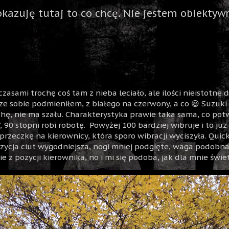
okazuję tutaj to co chcę. Nie jestem obiektywn
 czasami trochę coś tam z nieba leciało, ale ilości nieistotne
e sobie podmieniłem, z białego na czerwony, a co 😃 Suzuki V
rochę, nie ma szału. Charakterystyka prawie taka sama, co po
, 90 stopni robi robotę. Powyżej 100 bardziej wibruje i to juz
zeczkę na kierownicy, która sporo wibracji wyciszyła. Quick
ozycja ciut wygodniejsza, nogi mniej podgięte, waga podobna
ie z pozycji kierownika, no i mi się podoba, jak dla mnie świ