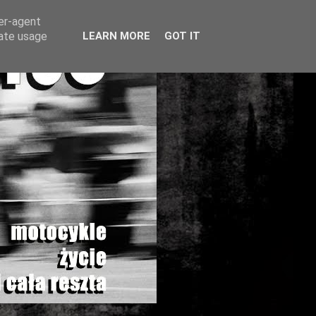
ser-agent
rate usage
LEARN MORE
GOT IT