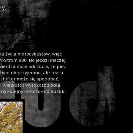
y.
 dla życia motocyklistów, więc
-Strom 800. No jeździ inaczej,
twierdza moje odczucia, że piec
 było nieprzyjemne, ale też ja
shifter może się spodobać,
, wielkość i wysokość siodła
etny kolejny motosuv od Suzuki.