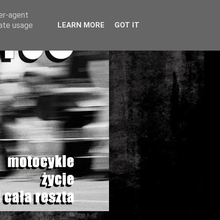
ser-agent
rate usage
LEARN MORE
GOT IT