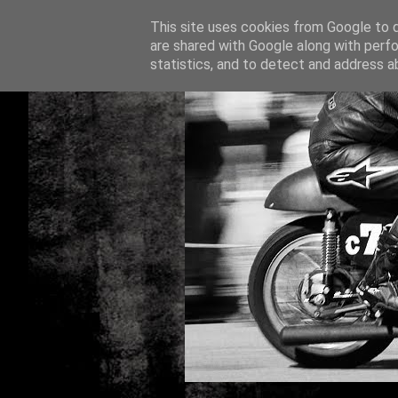
This site uses cookies from Google to de
are shared with Google along with perfo
statistics, and to detect and address a