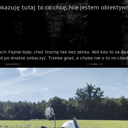
okazuję tutaj to co chcę. Nie jestem obiektywn
h. Fajnie było, choć trochę tak bez sensu. 460 kilo to za duż
oś po drodze zobaczyć. Trzeba gnać, a chyba nie o to mi chodz