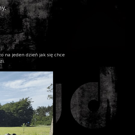
y.
o na jeden dzień jak się chce
i.