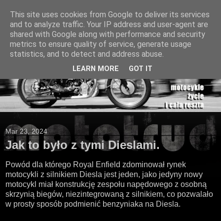
This site uses cookies from Google to deliver its services
and to analyze traffic. Your IP address and user-agent are
shared with Google along with performance and security
metrics to ensure quality of service, generate usage
statistics, and to detect and address abuse.
LEARN MORE
GOT IT
Mar 23, 2024
Jak to było z tymi Dieslami.
Powód dla którego Royal Enfield zdominował rynek
motocykli z silnikiem Diesla jest jeden, jako jedyny nowy
motocykl miał konstrukcję zespołu napędowego z osobną
skrzynią biegów, niezintegrowaną z silnikiem, co pozwalało
w prosty sposób podmienić benzyniaka na Diesla.