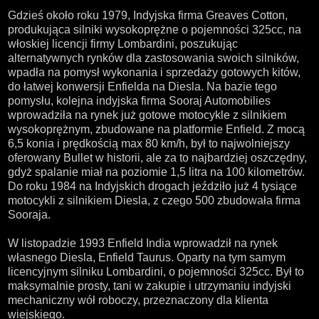
Gdzieś około roku 1979, Indyjska firma Greaves Cotton,
produkująca silniki wysokoprężne o pojemności 325cc, na
włoskiej licencji firmy Lombardini, poszukując
alternatywnych rynków dla zastosowania swoich silników,
wpadła na pomysł wykonania i sprzedaży gotowych kitów,
do łatwej konwersji Enfielda na Diesla. Na bazie tego
pomysłu, kolejna indyjska firma Sooraj Automobilies
wprowadziła na rynek już gotowe motocykle z silnikiem
wysokoprężnym, zbudowane na platformie Enfield. Z mocą
6,5 konia i prędkością max 80 km/h, był to najwolniejszy
oferowany Bullet w historii, ale za to najbardziej oszczędny,
gdyż spalanie miał na poziomie 1,5 litra na 100 kilometrów.
Do roku 1984 na Indyjskich drogach jeździło już 4 tysiące
motocykli z silnikiem Diesla, z czego 500 zbudowała firma
Sooraja.
W listopadzie 1993 Enfield India wprowadził na rynek
własnego Diesla, Enfield Taurus. Oparty na tym samym
licencyjnym silniku Lombardini, o pojemności 325cc. Był to
maksymalnie prosty, tani w zakupie i utrzymaniu indyjski
mechaniczny wół roboczy, przeznaczony dla klienta
wiejskiego.