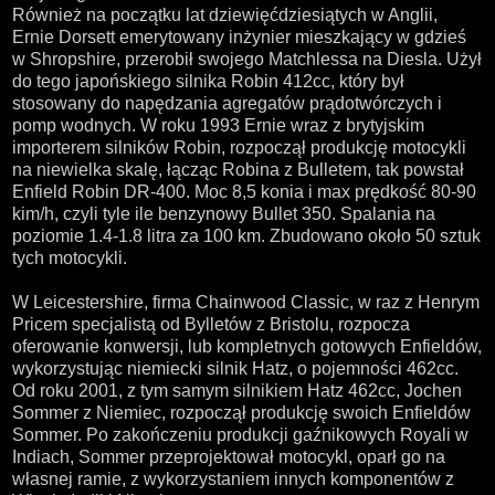
Również na początku lat dziewięćdziesiątych w Anglii,
Ernie Dorsett emerytowany inżynier mieszkający w gdzieś
w Shropshire, przerobił swojego Matchlessa na Diesla. Użył
do tego japońskiego silnika Robin 412cc, który był
stosowany do napędzania agregatów prądotwórczych i
pomp wodnych. W roku 1993 Ernie wraz z brytyjskim
importerem silników Robin, rozpoczął produkcję motocykli
na niewielka skalę, łącząc Robina z Bulletem, tak powstał
Enfield Robin DR-400. Moc 8,5 konia i max prędkość 80-90
kim/h, czyli tyle ile benzynowy Bullet 350. Spalania na
poziomie 1.4-1.8 litra za 100 km. Zbudowano około 50 sztuk
tych motocykli.
W Leicestershire, firma Chainwood Classic, w raz z Henrym
Pricem specjalistą od Bylletów z Bristolu, rozpocza
oferowanie konwersji, lub kompletnych gotowych Enfieldów,
wykorzystując niemiecki silnik Hatz, o pojemności 462cc.
Od roku 2001, z tym samym silnikiem Hatz 462cc, Jochen
Sommer z Niemiec, rozpoczął produkcję swoich Enfieldów
Sommer. Po zakończeniu produkcji gaźnikowych Royali w
Indiach, Sommer przeprojektował motocykl, oparł go na
własnej ramie, z wykorzystaniem innych komponentów z