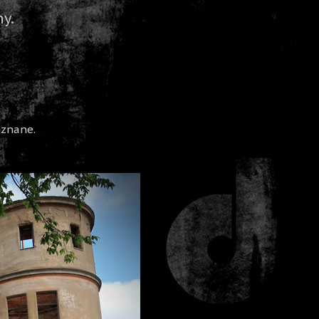
y.
ieznane.