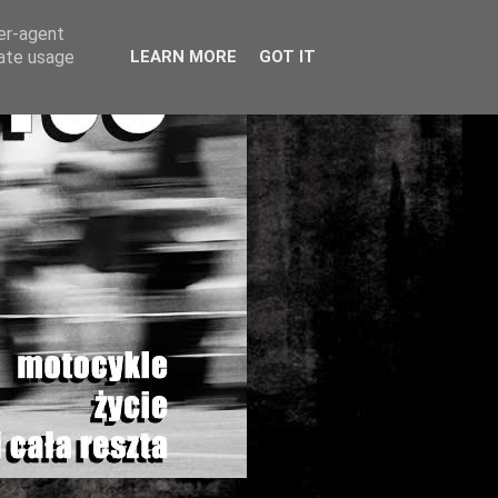
ser-agent
rate usage
LEARN MORE
GOT IT