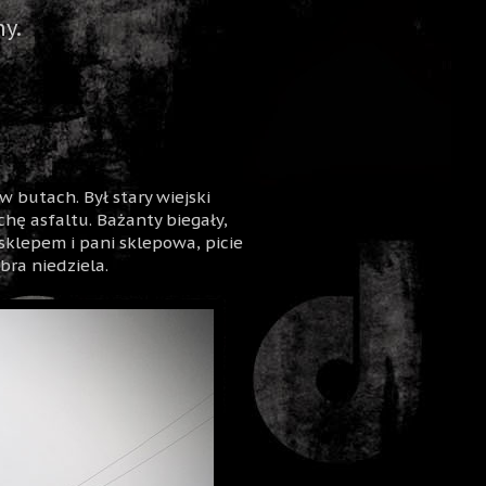
y.
w butach. Był stary wiejski
chę asfaltu. Bażanty biegały,
d sklepem i pani sklepowa, picie
bra niedziela.