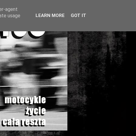
ser-agent
rate usage
LEARN MORE
GOT IT