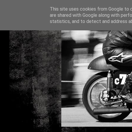
This site uses cookies from Google to de
are shared with Google along with perfo
statistics, and to detect and address a