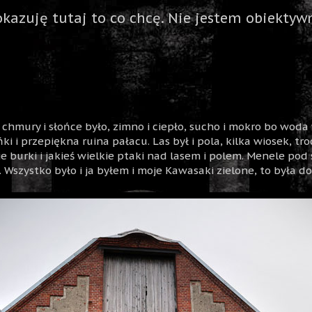
okazuję tutaj to co chcę. Nie jestem obiektywn
ły chmury i słońce było, zimno i ciepło, sucho i mokro bo woda 
i przepiękna ruina pałacu. Las był i pola, kilka wiosek, tro
skie burki i jakieś wielkie ptaki nad lasem i polem. Menele po
. Wszystko było i ja byłem i moje Kawasaki zielone, to była do