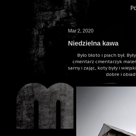
P
Mar 2, 2020
Niedzielna kawa
Było błoto i piach był. By
cmentarz cmentarzyk maleńki 
sarny i zając, koty były i wiej
dobre i obiad