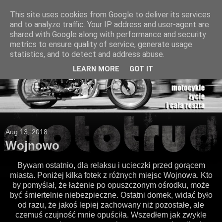
This site uses cookies from Google to deliver its services
and to analyze traffic. Your IP address and user-agent are
shared with Google along with performance and security
metrics to ensure quality of service, generate usage
statistics, and to detect and address abuse.
LEARN MORE
GOT IT
Aug 13, 2018
Wojnowo
Bywam ostatnio, dla relaksu i ucieczki przed gorącem
miasta. Poniżej kilka fotek z różnych miejsc Wojnowa. Kto
by pomyślał, że łażenie po opuszczonym ośrodku, może
być śmiertelnie niebezpieczne. Ostatni domek, widać było
od razu, że jakoś lepiej zachowany niż pozostałe, ale
czemuś czujność mnie opuściła. Wszedłem jak zwykle