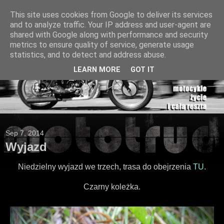
This site uses cookies from Google to deliver its services
and to analyze traffic. Your IP address and user-agent are
shared with Google along with performance and security
metrics to ensure quality of service, generate usage
statistics, and to detect and address abuse.
LEARN MORE
GOT IT
Sep 7, 2014
Wyjazd
Niedzielny wyjazd we trzech, trasa do obejrzenia
TU
.
Czarny koleżka.