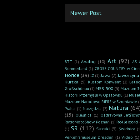
Newer Post
Art
(92)
Analog
(10)
8TT
(1)
AS 
Böhmerland
(1)
CROSS COUNTRY w Cien
Horice
(39)
Jawa
(7)
Jaworzyna
IŻ
(1)
Kurtka
(5)
Kustom Konwent
(2)
Lete
MSS 500
(3)
Großschönau
(1)
Muzeum 3
Historii Przemysłu w Opatówku
(1)
Muzeu
Muzeum Narodowe RiPRS w Szreniawie
(
Natura
(64
Praha.
(1)
Narzędzia
(2)
(15)
Oleśnica
(1)
Ozdravovna Jetřicho
Rolleicord
RetroMotoShow Poznań
(1)
SR
(112)
Suzuki
(3)
(1)
Świdnica
(1
Verkehrsmuseum Dresden
(1)
Video
(1)