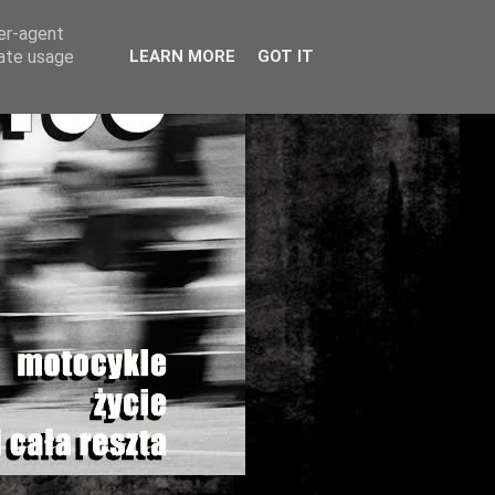
ser-agent
rate usage
LEARN MORE
GOT IT