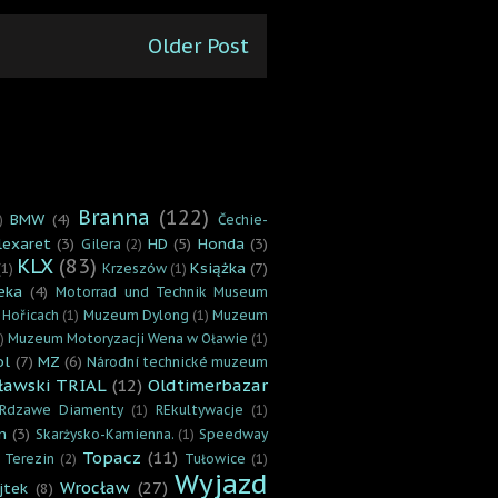
Older Post
Branna
(122)
BMW
(4)
)
Čechie-
lexaret
(3)
HD
(5)
Honda
(3)
Gilera
(2)
KLX
(83)
Książka
(7)
(1)
Krzeszów
(1)
eka
(4)
Motorrad und Technik Museum
 Hořicach
(1)
Muzeum Dylong
(1)
Muzeum
)
Muzeum Motoryzacji Wena w Oławie
(1)
ol
(7)
MZ
(6)
Národní technické muzeum
ławski TRIAL
(12)
Oldtimerbazar
Rdzawe Diamenty
(1)
REkultywacje
(1)
n
(3)
Skarżysko-Kamienna.
(1)
Speedway
Topacz
(11)
Terezin
(2)
Tułowice
(1)
Wyjazd
Wrocław
(27)
jtek
(8)