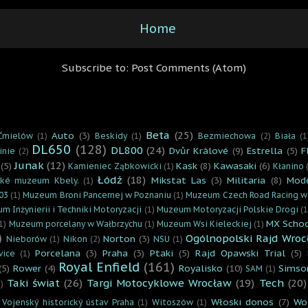
Home
Subscribe to:
Post Comments (Atom)
Beta
(25)
Auto
(3)
Ćmielów
(1)
Beskidy
(1)
Bezmiechowa
(2)
Biała
(1
DL650
(128)
DL800
(24)
Dvůr Králové
(9)
Estrella
(5)
F
inie
(2)
Junak
(12)
(5)
Kask
(8)
Kawasaki
(6)
Kamieniec Ząbkowicki
(1)
Kłanino
Łódź
(18)
Mikstat Las
(3)
Militaria
(8)
Mod
cké muzeum Kbely.
(1)
03
(1)
Muzeum Broni Pancernej w Poznaniu
(1)
Muzeum Czech Road Racing w
m Inżynierii i Techniki Motoryzacji
(1)
Muzeum Motoryzacji Polskie Drogi
(1
MX Scho
1)
Muzeum porcelany w Wałbrzychu
(1)
Muzeum Wsi Kieleckiej
(1)
)
Ogólnopolski Rajd Wroc
Norton
(3)
Nieborów
(1)
Nikon
(2)
NSU
(1)
Porcelana
(3)
Praha
(3)
Ptaki
(5)
Rajd Opawski Trial
(5)
vice
(1)
Royal Enfield
(161)
(5)
Rower
(4)
Royalisko
(10)
Simso
SAM
(1)
Taki świat
(26)
Targi Motocyklowe Wrocław
(19)
Tech
(20)
)
Włoski donos
(7)
Wo
Vojenský historický ústav Praha
(1)
Witoszów
(1)