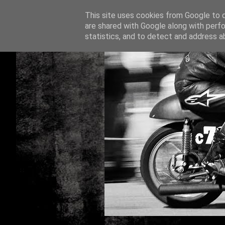
This site uses cookies from Google to de
are shared with Google along with perfo
statistics, and to detect and address a