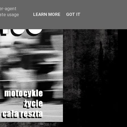
ser-agent
rate usage
LEARN MORE
GOT IT