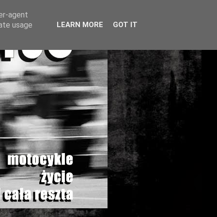
ser-agent
rate usage
LEARN MORE
GOT IT