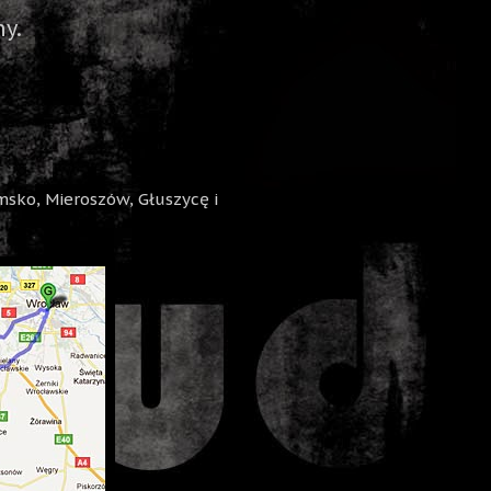
y.
sko, Mieroszów, Głuszycę i