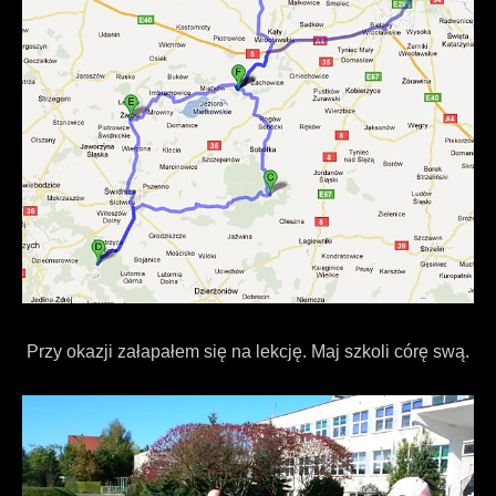
Przy okazji załapałem się na lekcję. Maj szkoli córę swą.