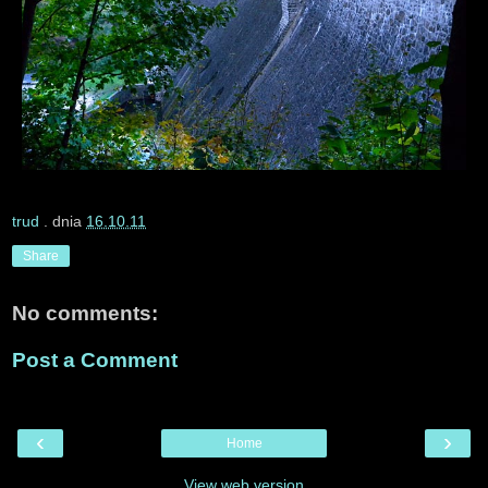
trud
. dnia
16.10.11
Share
No comments:
Post a Comment
‹
›
Home
View web version