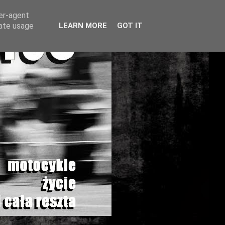
ser-agent
rate usage
LEARN MORE
GOT IT