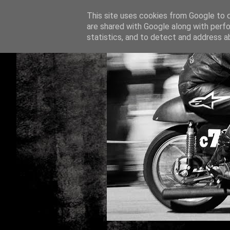
This site uses cookies from Google to de
are shared with Google along with perfo
statistics, and to detect and address a