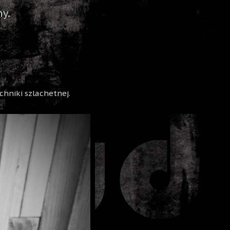
y.
hniki szlachetnej.