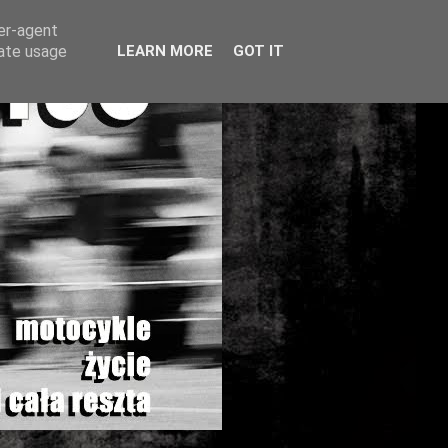
ser-agent
rate usage
LEARN MORE
GOT IT