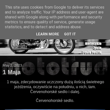
This site uses cookies from Google to deliver its services
and to analyze traffic. Your IP address and user-agent are
shared with Google along with performance and security
metrics to ensure quality of service, generate usage
statistics, and to detect and address abuse.
LEARN MORE
GOT IT
May 2, 2023
1 Maja
1 maja, zdecydowanie uczczony dużą ilością świetnego
jeżdżenia, oczywiście na południu, u nich, tam.
Červenohorské sedlo i dalej.
Červenohorské sedlo.