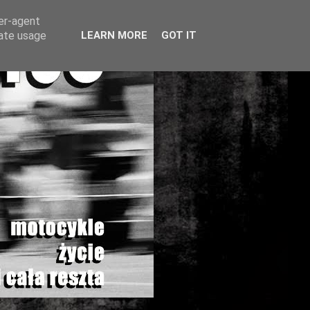
ser-agent
rate usage
LEARN MORE
GOT IT