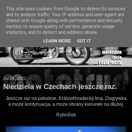
This site uses cookies from Google to deliver its services
and to analyze traffic. Your IP address and user-agent are
shared with Google along with performance and security
metrics to ensure quality of service, generate usage
statistics, and to detect and address abuse.
LEARN MORE
GOT IT
Jul 26, 2022
Niedziela w Czechach jeszcze raz.
Jeszcze raz na południe, Královéhradecký kraj. Dogrywka,
a może kontynuacja, a może obrany kierunek na dłużej.
Rybníček