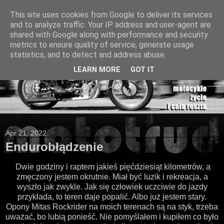
This site uses cookies from Google to deliver its services
and to analyze traffic. Your IP address and user-agent are
shared with Google along with performance and security
metrics to ensure quality of service, generate usage
statistics, and to detect and address abuse.
LEARN MORE
GOT IT
Apr 21, 2022
Endurobłądzenie
Dwie godziny i raptem jakieś pięćdziesiąt kilometrów, a
zmęczony jestem okrutnie. Miał być luzik i rekreacja, a
wyszło jak zwykle. Jak się człowiek uczciwie do jazdy
przykłada, to teren daje popalić. Albo już jestem stary.
Opony Mitas Rockrider na moich terenach są na styk, trzeba
uważać, bo lubią ponieść. Nie pomyślałem i kupiłem co było