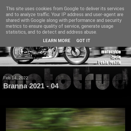
This site uses cookies from Google to deliver its services
and to analyze traffic. Your IP address and user-agent are
shared with Google along with performance and security
metrics to ensure quality of service, generate usage
statistics, and to detect and address abuse.
LEARN MORE
GOT IT
Feb 14, 2022
Branna 2021 - 04