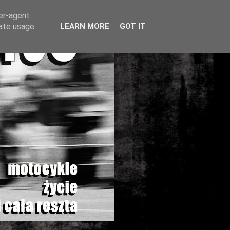
ser-agent
rate usage
LEARN MORE
GOT IT