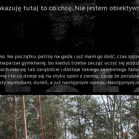
okazuję tutaj to co chcę. Nie jestem obiektywn
o. Na początku patrzę na gada i już mam go dość, czas sprze
aparzał gymkhanę, bo kiedyś trzeba zacząć uczyć się jeździć
ach robi się tak zarąbiście i dostaje takiego zajebistego fana 
 i to co dzieje się na styku opon z ziemią, czuję że poruszam
poty wymyślam, dureń, a już następnym razem... Następnym r