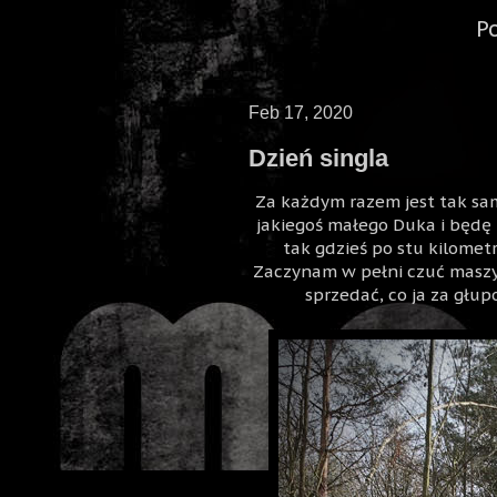
P
Feb 17, 2020
Dzień singla
Za każdym razem jest tak sam
jakiegoś małego Duka i będę n
tak gdzieś po stu kilometr
Zaczynam w pełni czuć maszynę
sprzedać, co ja za głu