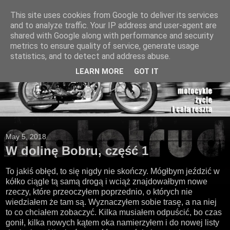
This site uses cookies from Google to deliver its services
and to analyze traffic. Your IP address and user-agent are
shared with Google along with performance and security
metrics to ensure quality of service, generate usage
statistics, and to detect and address abuse.
LEARN MORE
GOT IT
May 5, 2018
W dolinę Bobru, część 1
To jakiś obłęd, to się nigdy nie skończy. Mógłbym jeździć w
kółko ciągle tą samą drogą i wciąż znajdowałbym nowe
rzeczy, które przeoczyłem poprzednio, o których nie
wiedziałem że tam są. Wyznaczyłem sobie trasę, a na niej
to co chciałem zobaczyć. Kilka musiałem odpuścić, bo czas
gonił, kilka nowych kątem oka namierzyłem i do nowej listy