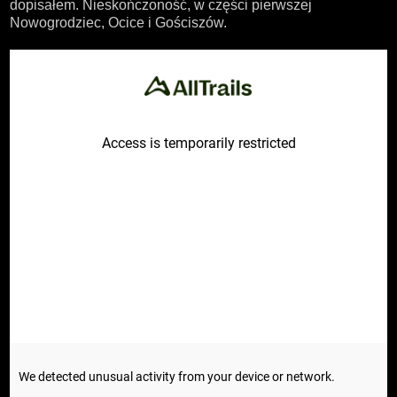
dopisałem. Nieskończoność, w części pierwszej
Nowogrodziec, Ocice i Gościszów.