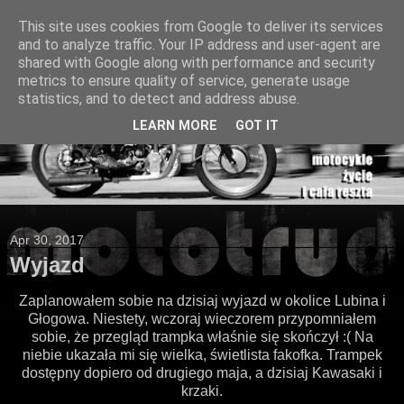
This site uses cookies from Google to deliver its services
and to analyze traffic. Your IP address and user-agent are
shared with Google along with performance and security
metrics to ensure quality of service, generate usage
statistics, and to detect and address abuse.
LEARN MORE
GOT IT
Apr 30, 2017
Wyjazd
Zaplanowałem sobie na dzisiaj wyjazd w okolice Lubina i
Głogowa. Niestety, wczoraj wieczorem przypomniałem
sobie, że przegląd trampka właśnie się skończył :( Na
niebie ukazała mi się wielka, świetlista fakofka. Trampek
dostępny dopiero od drugiego maja, a dzisiaj Kawasaki i
krzaki.