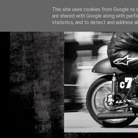
This site uses cookies from Google to de
are shared with Google along with perfo
statistics, and to detect and address a