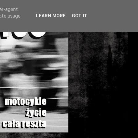
ser-agent
rate usage
LEARN MORE
GOT IT