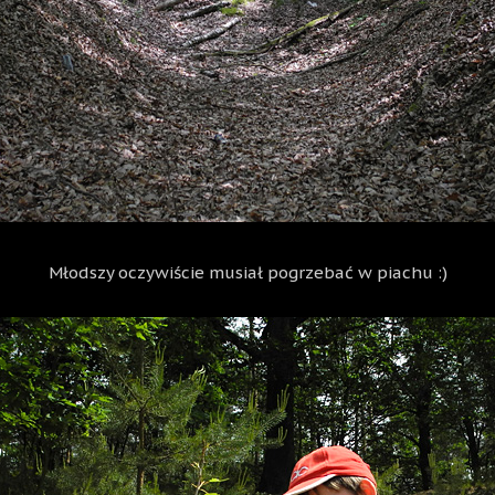
Młodszy oczywiście musiał pogrzebać w piachu :)