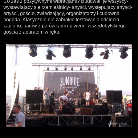
Co zaś z pozytywnymi wibracjami? Budowali je wszyscy-
wystawiający się rzemieślnicy- artyści, występujący artyści-
artyści, goście, zwiedzający, organizatorzy i cudowna
pogoda. Klasycznie nie zabrakło testowania odciecia
zaplonu, barów z parówkami i piwem i wszędobylskiego
gościa z aparatem w ręku.