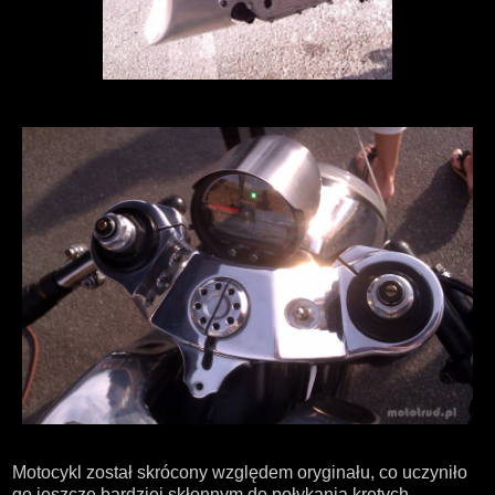
Motocykl został skrócony względem oryginału, co uczyniło
go jeszcze bardziej skłonnym do połykania krętych