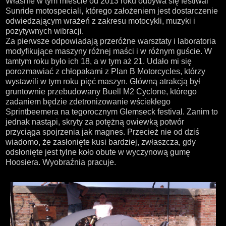
Właśnie w tym mieście od 2013 roku odbywa się festiwal
Sunride motospeciali, którego założeniem jest dostarczenie
odwiedzającym wrażeń z zakresu motocykli, muzyki i
pozytywnych wibracji.
Za pierwsze odpowiadają przeróżne warsztaty i laboratoria
modyfikujące maszyny różnej maści i w różnym guście. W
tamtym roku było ich 18, a w tym aż 21. Udało mi się
porozmawiać z chłopakami z Plan B Motorcycles, którzy
wystawili w tym roku pięć maszyn. Główną atrakcją był
gruntownie przebudowany Buell M2 Cyclone, którego
zadaniem będzie zdetronizowanie wściekłego
Sprintbeemera na tegorocznym Glemseck festival. Zanim to
jednak nastąpi, skryty za potężną owiewką potwór
przyciąga spojrzenia jak magnes. Przecież nie od dziś
wiadomo, że zasłonięte kusi bardziej, zwłaszcza, gdy
odsłonięte jest tylne koło obute w wyczynową gumę
Hoosiera. Wyobraźnia pracuje.