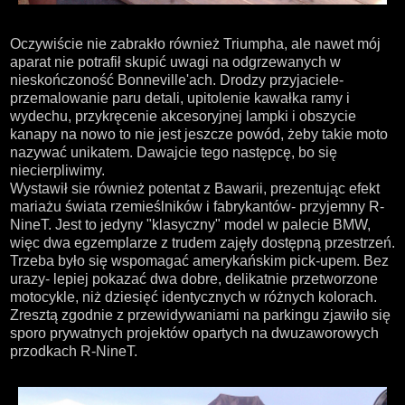
Oczywiście nie zabrakło również Triumpha, ale nawet mój
aparat nie potrafił skupić uwagi na odgrzewanych w
nieskończoność Bonneville'ach. Drodzy przyjaciele-
przemalowanie paru detali, upitolenie kawałka ramy i
wydechu, przykręcenie akcesoryjnej lampki i obszycie
kanapy na nowo to nie jest jeszcze powód, żeby takie moto
nazywać unikatem. Dawajcie tego następcę, bo się
niecierpliwimy.
Wystawił sie również potentat z Bawarii, prezentując efekt
mariażu świata rzemieślników i fabrykantów- przyjemny R-
NineT. Jest to jedyny "klasyczny" model w palecie BMW,
więc dwa egzemplarze z trudem zajęły dostępną przestrzeń.
Trzeba było się wspomagać amerykańskim pick-upem. Bez
urazy- lepiej pokazać dwa dobre, delikatnie przetworzone
motocykle, niż dziesięć identycznych w różnych kolorach.
Zresztą zgodnie z przewidywaniami na parkingu zjawiło się
sporo prywatnych projektów opartych na dwuzaworowych
przodkach R-NineT.