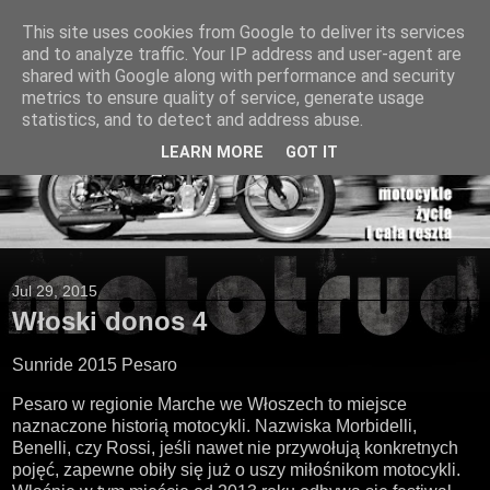
This site uses cookies from Google to deliver its services
and to analyze traffic. Your IP address and user-agent are
shared with Google along with performance and security
metrics to ensure quality of service, generate usage
statistics, and to detect and address abuse.
LEARN MORE
GOT IT
Jul 29, 2015
Włoski donos 4
Sunride 2015 Pesaro
Pesaro w regionie Marche we Włoszech to miejsce
naznaczone historią motocykli. Nazwiska Morbidelli,
Benelli, czy Rossi, jeśli nawet nie przywołują konkretnych
pojęć, zapewne obiły się już o uszy miłośnikom motocykli.