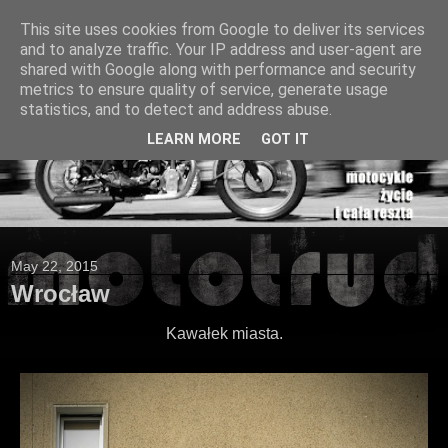
This site uses cookies from Google to deliver its services
and to analyze traffic. Your IP address and user-agent are
shared with Google along with performance and security
metrics to ensure quality of service, generate usage
statistics, and to detect and address abuse.
LEARN MORE
GOT IT
May 22, 2015
Wrocław
Kawałek miasta.