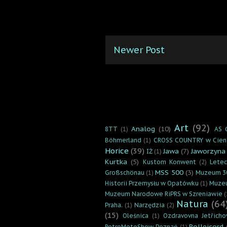
Newer Post
Art
(92)
Analog
(10)
8TT
(1)
AS 
Böhmerland
(1)
CROSS COUNTRY w Cien
Horice
(39)
Jawa
(7)
Jaworzyna
IŻ
(1)
Kurtka
(5)
Kustom Konwent
(2)
Lete
MSS 500
(3)
Großschönau
(1)
Muzeum 3
Historii Przemysłu w Opatówku
(1)
Muzeu
Muzeum Narodowe RiPRS w Szreniawie
(
Natura
(64
Praha.
(1)
Narzędzia
(2)
(15)
Oleśnica
(1)
Ozdravovna Jetřicho
Rolleicord
RetroMotoShow Poznań
(1)