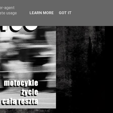
ser-agent
rate usage
LEARN MORE
GOT IT