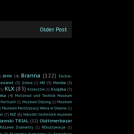
Older Post
Branna
(122)
BMW
(4)
)
Čechie-
lexaret
(3)
HD
(5)
Honda
(3)
Gilera
(2)
KLX
(83)
Książka
(7)
(1)
Krzeszów
(1)
eka
(4)
Motorrad und Technik Museum
 Hořicach
(1)
Muzeum Dylong
(1)
Muzeum
)
Muzeum Motoryzacji Wena w Oławie
(1)
ol
(7)
MZ
(6)
Národní technické muzeum
ławski TRIAL
(12)
Oldtimerbazar
Rdzawe Diamenty
(1)
REkultywacje
(1)
n
(3)
Skarżysko-Kamienna.
(1)
Speedway