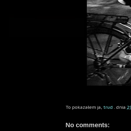
To pokazałem ja,
trud
. dnia
2
No comments: