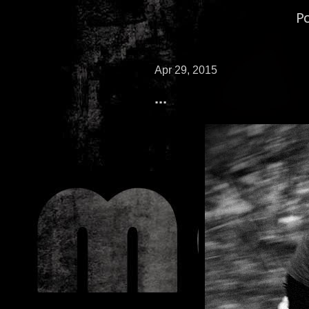
P
Apr 29, 2015
...