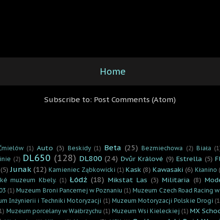
Home
Subscribe to:
Post Comments (Atom)
Beta
(25)
Auto
(3)
Ćmielów
(1)
Beskidy
(1)
Bezmiechowa
(2)
Biała
(1
DL650
(128)
DL800
(24)
Dvůr Králové
(9)
Estrella
(5)
F
inie
(2)
Junak
(12)
(5)
Kask
(8)
Kawasaki
(6)
Kamieniec Ząbkowicki
(1)
Kłanino
Łódź
(18)
Mikstat Las
(3)
Militaria
(8)
Mod
cké muzeum Kbely.
(1)
03
(1)
Muzeum Broni Pancernej w Poznaniu
(1)
Muzeum Czech Road Racing w
m Inżynierii i Techniki Motoryzacji
(1)
Muzeum Motoryzacji Polskie Drogi
(1
MX Scho
1)
Muzeum porcelany w Wałbrzychu
(1)
Muzeum Wsi Kieleckiej
(1)