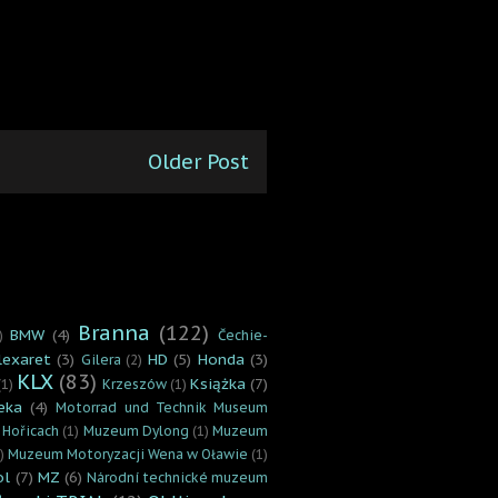
Older Post
Branna
(122)
BMW
(4)
)
Čechie-
lexaret
(3)
HD
(5)
Honda
(3)
Gilera
(2)
KLX
(83)
Książka
(7)
(1)
Krzeszów
(1)
eka
(4)
Motorrad und Technik Museum
 Hořicach
(1)
Muzeum Dylong
(1)
Muzeum
)
Muzeum Motoryzacji Wena w Oławie
(1)
ol
(7)
MZ
(6)
Národní technické muzeum