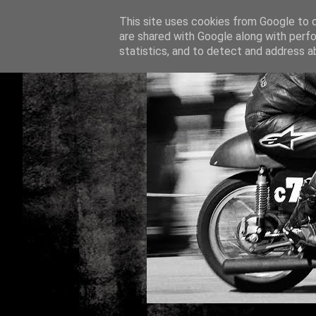
This site uses cookies from Google to de
are shared with Google along with perfo
statistics, and to detect and address a