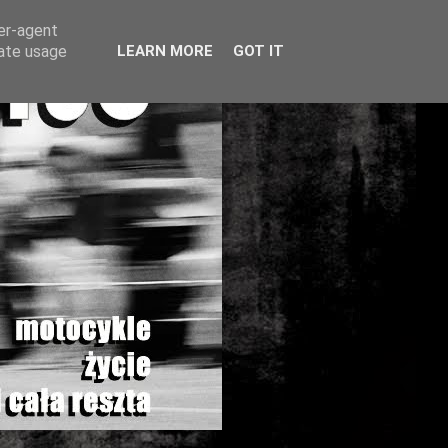
ser-agent
rate usage
LEARN MORE
GOT IT