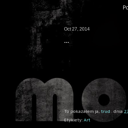
P
Oct 27, 2014
...
To pokazałem ja,
trud
. dnia
2
Etykiety:
Art