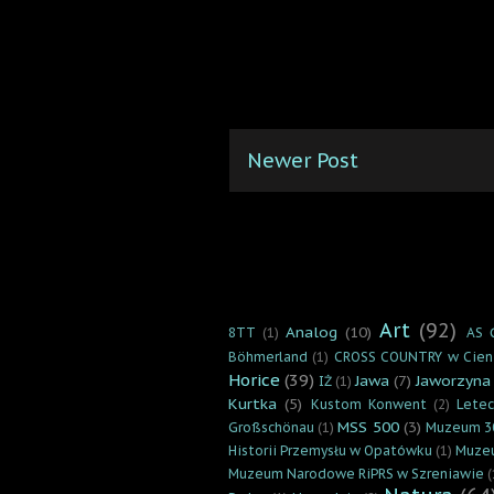
Newer Post
Art
(92)
Analog
(10)
8TT
(1)
AS 
Böhmerland
(1)
CROSS COUNTRY w Cien
Horice
(39)
Jawa
(7)
Jaworzyna
IŻ
(1)
Kurtka
(5)
Kustom Konwent
(2)
Lete
MSS 500
(3)
Großschönau
(1)
Muzeum 3
Historii Przemysłu w Opatówku
(1)
Muzeu
Muzeum Narodowe RiPRS w Szreniawie
(