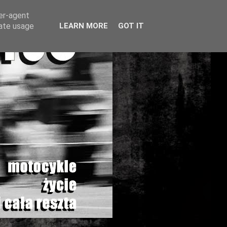
ser-agent
rate usage
LEARN MORE
GOT IT