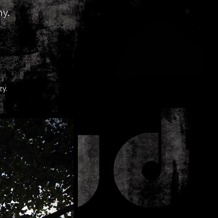
y.
zy.