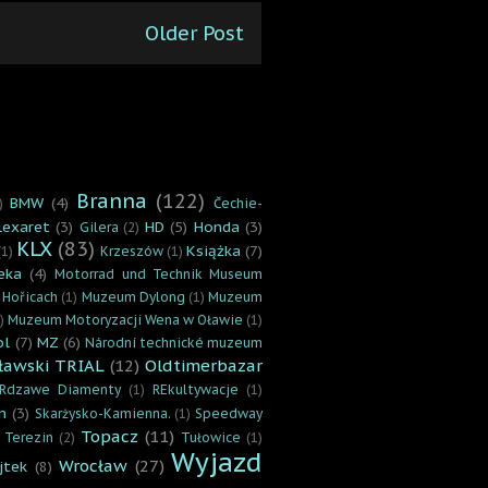
Older Post
Branna
(122)
BMW
(4)
)
Čechie-
lexaret
(3)
HD
(5)
Honda
(3)
Gilera
(2)
KLX
(83)
Książka
(7)
(1)
Krzeszów
(1)
eka
(4)
Motorrad und Technik Museum
 Hořicach
(1)
Muzeum Dylong
(1)
Muzeum
)
Muzeum Motoryzacji Wena w Oławie
(1)
ol
(7)
MZ
(6)
Národní technické muzeum
ławski TRIAL
(12)
Oldtimerbazar
Rdzawe Diamenty
(1)
REkultywacje
(1)
n
(3)
Skarżysko-Kamienna.
(1)
Speedway
Topacz
(11)
Terezin
(2)
Tułowice
(1)
Wyjazd
Wrocław
(27)
jtek
(8)