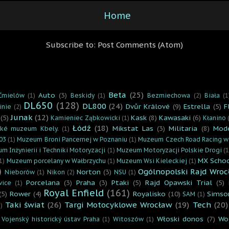
Home
Subscribe to:
Post Comments (Atom)
Beta
(25)
Auto
(3)
Ćmielów
(1)
Beskidy
(1)
Bezmiechowa
(2)
Biała
(1
DL650
(128)
DL800
(24)
Dvůr Králové
(9)
Estrella
(5)
F
inie
(2)
Junak
(12)
(5)
Kask
(8)
Kawasaki
(6)
Kamieniec Ząbkowicki
(1)
Kłanino
Łódź
(18)
Mikstat Las
(3)
Militaria
(8)
Mod
cké muzeum Kbely.
(1)
03
(1)
Muzeum Broni Pancernej w Poznaniu
(1)
Muzeum Czech Road Racing w
m Inżynierii i Techniki Motoryzacji
(1)
Muzeum Motoryzacji Polskie Drogi
(1
MX Scho
1)
Muzeum porcelany w Wałbrzychu
(1)
Muzeum Wsi Kieleckiej
(1)
)
Ogólnopolski Rajd Wroc
Norton
(3)
Nieborów
(1)
Nikon
(2)
NSU
(1)
Porcelana
(3)
Praha
(3)
Ptaki
(5)
Rajd Opawski Trial
(5)
vice
(1)
Royal Enfield
(161)
(5)
Rower
(4)
Royalisko
(10)
Simso
SAM
(1)
Taki świat
(26)
Targi Motocyklowe Wrocław
(19)
Tech
(20)
)
Włoski donos
(7)
Wo
Vojenský historický ústav Praha
(1)
Witoszów
(1)