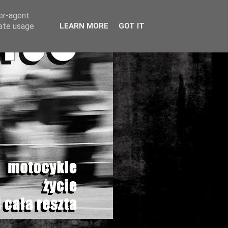
ser-agent
rate usage
LEARN MORE
GOT IT