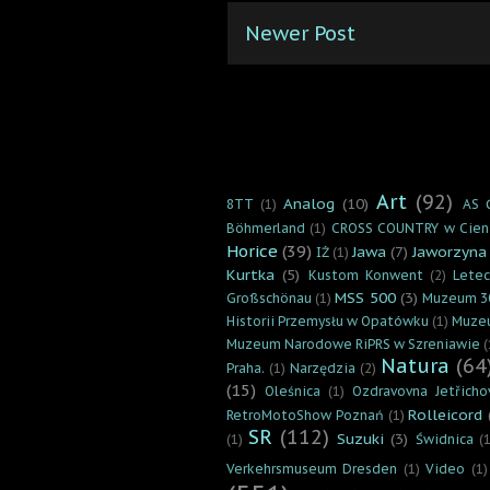
Newer Post
Art
(92)
Analog
(10)
8TT
(1)
AS 
Böhmerland
(1)
CROSS COUNTRY w Cien
Horice
(39)
Jawa
(7)
Jaworzyna
IŻ
(1)
Kurtka
(5)
Kustom Konwent
(2)
Lete
MSS 500
(3)
Großschönau
(1)
Muzeum 3
Historii Przemysłu w Opatówku
(1)
Muzeu
Muzeum Narodowe RiPRS w Szreniawie
(
Natura
(64
Praha.
(1)
Narzędzia
(2)
(15)
Oleśnica
(1)
Ozdravovna Jetřicho
Rolleicord
RetroMotoShow Poznań
(1)
SR
(112)
Suzuki
(3)
(1)
Świdnica
(1
Verkehrsmuseum Dresden
(1)
Video
(1)