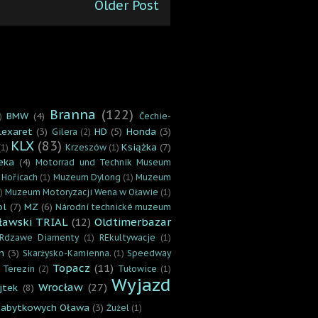
Older Post
Branna
(122)
BMW
(4)
)
Čechie-
lexaret
(3)
HD
(5)
Honda
(3)
Gilera
(2)
KLX
(83)
Książka
(7)
(1)
Krzeszów
(1)
eka
(4)
Motorrad und Technik Museum
 Hořicach
(1)
Muzeum Dylong
(1)
Muzeum
)
Muzeum Motoryzacji Wena w Oławie
(1)
ol
(7)
MZ
(6)
Národní technické muzeum
ławski TRIAL
(12)
Oldtimerbazar
Rdzawe Diamenty
(1)
REkultywacje
(1)
n
(3)
Skarżysko-Kamienna.
(1)
Speedway
Topacz
(11)
Terezin
(2)
Tułowice
(1)
Wyjazd
Wrocław
(27)
jtek
(8)
zabytkowych Oława
(3)
Żużel
(1)