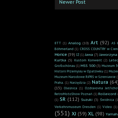
Newer Post
Art
(92)
Analog
(10)
8TT
(1)
AS 
Böhmerland
(1)
CROSS COUNTRY w Cien
Horice
(39)
Jawa
(7)
Jaworzyna
IŻ
(1)
Kurtka
(5)
Kustom Konwent
(2)
Lete
MSS 500
(3)
Großschönau
(1)
Muzeum 3
Historii Przemysłu w Opatówku
(1)
Muzeu
Muzeum Narodowe RiPRS w Szreniawie
(
Natura
(64
Praha.
(1)
Narzędzia
(2)
(15)
Oleśnica
(1)
Ozdravovna Jetřicho
Rolleicord
RetroMotoShow Poznań
(1)
SR
(112)
Suzuki
(3)
(1)
Świdnica
(1
Verkehrsmuseum Dresden
(1)
Video
(1)
(551)
XJ
(59)
XL
(98)
Yamah