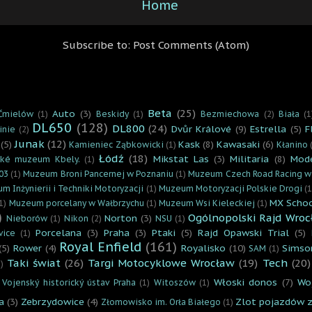
Home
Subscribe to:
Post Comments (Atom)
Beta
(25)
Auto
(3)
Ćmielów
(1)
Beskidy
(1)
Bezmiechowa
(2)
Biała
(1
DL650
(128)
DL800
(24)
Dvůr Králové
(9)
Estrella
(5)
F
inie
(2)
Junak
(12)
(5)
Kask
(8)
Kawasaki
(6)
Kamieniec Ząbkowicki
(1)
Kłanino
Łódź
(18)
Mikstat Las
(3)
Militaria
(8)
Mod
cké muzeum Kbely.
(1)
03
(1)
Muzeum Broni Pancernej w Poznaniu
(1)
Muzeum Czech Road Racing w
m Inżynierii i Techniki Motoryzacji
(1)
Muzeum Motoryzacji Polskie Drogi
(1
MX Scho
1)
Muzeum porcelany w Wałbrzychu
(1)
Muzeum Wsi Kieleckiej
(1)
)
Ogólnopolski Rajd Wroc
Norton
(3)
Nieborów
(1)
Nikon
(2)
NSU
(1)
Porcelana
(3)
Praha
(3)
Ptaki
(5)
Rajd Opawski Trial
(5)
vice
(1)
Royal Enfield
(161)
(5)
Rower
(4)
Royalisko
(10)
Simso
SAM
(1)
Taki świat
(26)
Targi Motocyklowe Wrocław
(19)
Tech
(20)
)
Włoski donos
(7)
Wo
Vojenský historický ústav Praha
(1)
Witoszów
(1)
a
(3)
Zebrzydowice
(4)
Zlot pojazdów 
Złomowisko im. Orła Białego
(1)