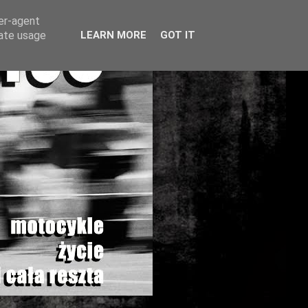
ser-agent
rate usage
LEARN MORE
GOT IT