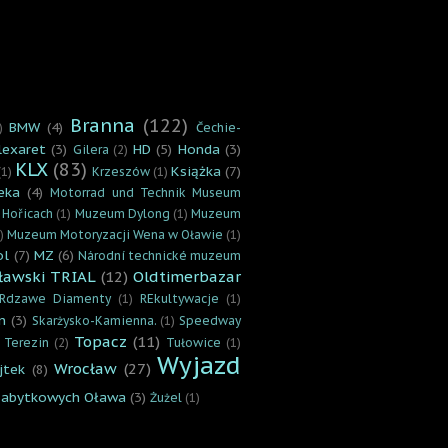
Branna
(122)
BMW
(4)
)
Čechie-
lexaret
(3)
HD
(5)
Honda
(3)
Gilera
(2)
KLX
(83)
Książka
(7)
(1)
Krzeszów
(1)
eka
(4)
Motorrad und Technik Museum
 Hořicach
(1)
Muzeum Dylong
(1)
Muzeum
)
Muzeum Motoryzacji Wena w Oławie
(1)
ol
(7)
MZ
(6)
Národní technické muzeum
ławski TRIAL
(12)
Oldtimerbazar
Rdzawe Diamenty
(1)
REkultywacje
(1)
n
(3)
Skarżysko-Kamienna.
(1)
Speedway
Topacz
(11)
Terezin
(2)
Tułowice
(1)
Wyjazd
Wrocław
(27)
jtek
(8)
zabytkowych Oława
(3)
Żużel
(1)