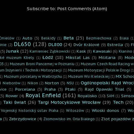
Subscribe to:
Post Comments (Atom)
Beta
(25)
Auto
(3)
Ćmielów
(1)
Beskidy
(1)
Bezmiechowa
(2)
Biała
(1
DL650
(128)
DL800
(24)
Dvůr Králové
(9)
Estrella
(5)
F
inie
(2)
Junak
(12)
(5)
Kask
(8)
Kawasaki
(6)
Kamieniec Ząbkowicki
(1)
Kłanino
Łódź
(18)
Mikstat Las
(3)
Militaria
(8)
Mod
cké muzeum Kbely.
(1)
03
(1)
Muzeum Broni Pancernej w Poznaniu
(1)
Muzeum Czech Road Racing w
m Inżynierii i Techniki Motoryzacji
(1)
Muzeum Motoryzacji Polskie Drogi
(1
MX Scho
1)
Muzeum porcelany w Wałbrzychu
(1)
Muzeum Wsi Kieleckiej
(1)
)
Ogólnopolski Rajd Wroc
Norton
(3)
Nieborów
(1)
Nikon
(2)
NSU
(1)
Porcelana
(3)
Praha
(3)
Ptaki
(5)
Rajd Opawski Trial
(5)
vice
(1)
Royal Enfield
(161)
(5)
Rower
(4)
Royalisko
(10)
Simso
SAM
(1)
Taki świat
(26)
Targi Motocyklowe Wrocław
(19)
Tech
(20)
)
Włoski donos
(7)
Wo
Vojenský historický ústav Praha
(1)
Witoszów
(1)
a
(3)
Zebrzydowice
(4)
Zlot pojazdów 
Złomowisko im. Orła Białego
(1)