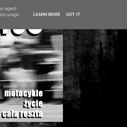
ser-agent
rate usage
LEARN MORE
GOT IT