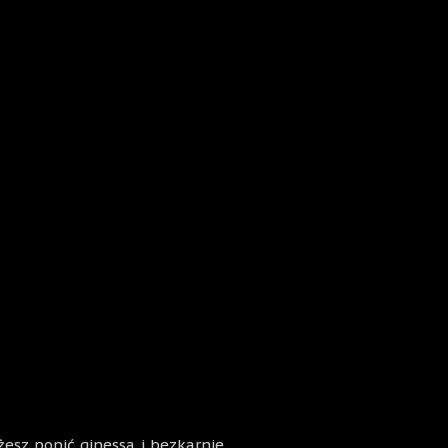
żesz popić ginessa i bezkarnie