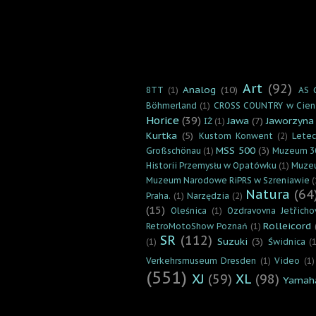
Art
(92)
Analog
(10)
8TT
(1)
AS 
Böhmerland
(1)
CROSS COUNTRY w Cien
Horice
(39)
Jawa
(7)
Jaworzyna
IŻ
(1)
Kurtka
(5)
Kustom Konwent
(2)
Lete
MSS 500
(3)
Großschönau
(1)
Muzeum 3
Historii Przemysłu w Opatówku
(1)
Muzeu
Muzeum Narodowe RiPRS w Szreniawie
(
Natura
(64
Praha.
(1)
Narzędzia
(2)
(15)
Oleśnica
(1)
Ozdravovna Jetřicho
Rolleicord
RetroMotoShow Poznań
(1)
SR
(112)
Suzuki
(3)
(1)
Świdnica
(1
Verkehrsmuseum Dresden
(1)
Video
(1)
(551)
XJ
(59)
XL
(98)
Yamah
.