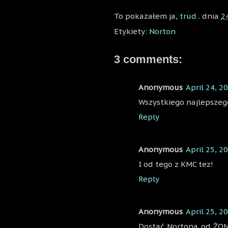
To pokazałem ja,
trud
. dnia
2
Etykiety:
Norton
3 comments:
Anonymous
April 24, 2
Wszystkiego najlepszego
Reply
Anonymous
April 25, 2
I od tego z KMC tez!
Reply
Anonymous
April 25, 2
Dostać Nortona od ŻONY,