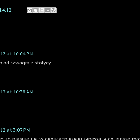
4.4.12
012 at 10:04 PM
 od szwagra z stolycy.
012 at 10:38 AM
012 at 3:07 PM
 to plasuje Cię w okolicach księki Ginessa. A co lepsze mo