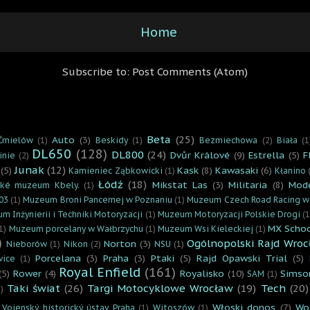
Home
Subscribe to:
Post Comments (Atom)
Beta
(25)
Auto
(3)
Ćmielów
(1)
Beskidy
(1)
Bezmiechowa
(2)
Biała
(1
DL650
(128)
DL800
(24)
Dvůr Králové
(9)
Estrella
(5)
F
inie
(2)
Junak
(12)
(5)
Kask
(8)
Kawasaki
(6)
Kamieniec Ząbkowicki
(1)
Kłanino
Łódź
(18)
Mikstat Las
(3)
Militaria
(8)
Mod
cké muzeum Kbely.
(1)
03
(1)
Muzeum Broni Pancernej w Poznaniu
(1)
Muzeum Czech Road Racing w
m Inżynierii i Techniki Motoryzacji
(1)
Muzeum Motoryzacji Polskie Drogi
(1
MX Scho
1)
Muzeum porcelany w Wałbrzychu
(1)
Muzeum Wsi Kieleckiej
(1)
)
Ogólnopolski Rajd Wroc
Norton
(3)
Nieborów
(1)
Nikon
(2)
NSU
(1)
Porcelana
(3)
Praha
(3)
Ptaki
(5)
Rajd Opawski Trial
(5)
vice
(1)
Royal Enfield
(161)
(5)
Rower
(4)
Royalisko
(10)
Simso
SAM
(1)
Taki świat
(26)
Targi Motocyklowe Wrocław
(19)
Tech
(20)
)
Włoski donos
(7)
Wo
Vojenský historický ústav Praha
(1)
Witoszów
(1)