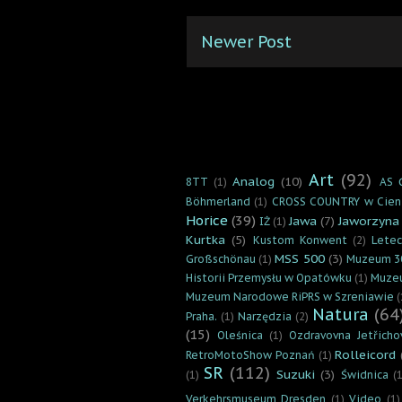
Newer Post
Art
(92)
Analog
(10)
8TT
(1)
AS 
Böhmerland
(1)
CROSS COUNTRY w Cien
Horice
(39)
Jawa
(7)
Jaworzyna
IŻ
(1)
Kurtka
(5)
Kustom Konwent
(2)
Lete
MSS 500
(3)
Großschönau
(1)
Muzeum 3
Historii Przemysłu w Opatówku
(1)
Muzeu
Muzeum Narodowe RiPRS w Szreniawie
(
Natura
(64
Praha.
(1)
Narzędzia
(2)
(15)
Oleśnica
(1)
Ozdravovna Jetřicho
Rolleicord
RetroMotoShow Poznań
(1)
SR
(112)
Suzuki
(3)
(1)
Świdnica
(1
Verkehrsmuseum Dresden
(1)
Video
(1)