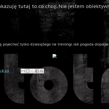
okazuję tutaj to co chcę. Nie jestem obiektywn
gę pojechać tylko dziesiątego na treningi. Jak pogoda dopisz
1.8.11