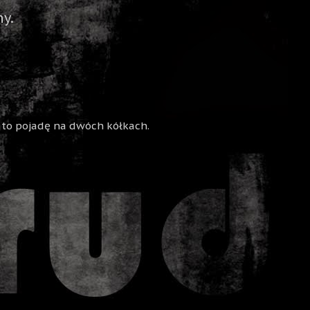
y.
e to pojadę na dwóch kółkach.