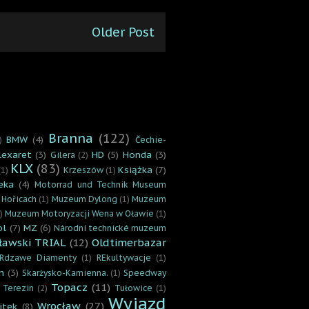
Older Post
Branna
(122)
BMW
(4)
)
Čechie-
lexaret
(3)
HD
(5)
Honda
(3)
Gilera
(2)
KLX
(83)
Książka
(7)
(1)
Krzeszów
(1)
eka
(4)
Motorrad und Technik Museum
 Hořicach
(1)
Muzeum Dylong
(1)
Muzeum
)
Muzeum Motoryzacji Wena w Oławie
(1)
ol
(7)
MZ
(6)
Národní technické muzeum
ławski TRIAL
(12)
Oldtimerbazar
Rdzawe Diamenty
(1)
REkultywacje
(1)
n
(3)
Skarżysko-Kamienna.
(1)
Speedway
Topacz
(11)
Terezin
(2)
Tułowice
(1)
Wyjazd
Wrocław
(27)
jtek
(8)