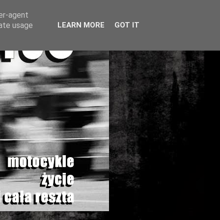
ser-agent
rate usage
LEARN MORE
GOT IT