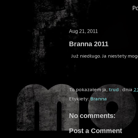
P
Aug 21, 2011
Branna 2011
Już niedługo. Ja niestety mo
To pokazałem ja,
trud
. dnia
2
Etykiety:
Branna
No comments:
Post a Comment