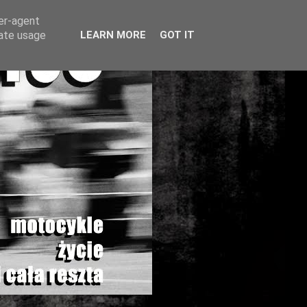
ser-agent
rate usage
LEARN MORE
GOT IT