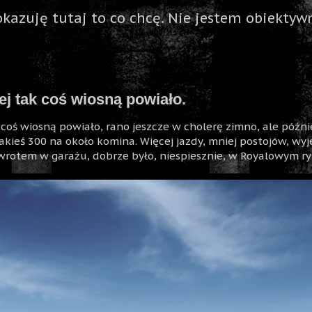
okazuję tutaj to co chcę. Nie jestem obiektywn
ej tak coś wiosną powiało.
coś wiosną powiało, rano jeszcze w cholerę zimno, ale później
kieś 300 na około komina. Więcej jazdy, mniej postojów, wyj
wrotem w garażu, dobrze było, niespiesznie, w Royalowym ry