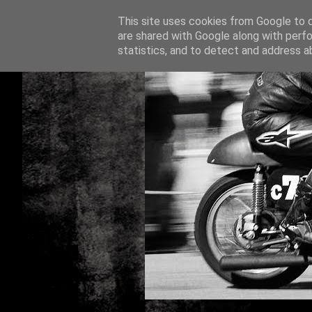
This site uses cookies from Google to de
are shared with Google along with perfo
statistics, and to detect and address a