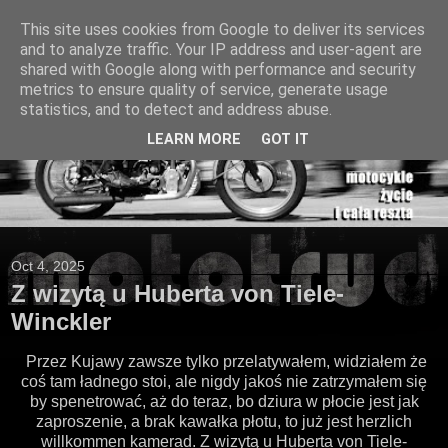
This site uses cookies from Google to deliver its services
and to analyze traffic. Your IP address and user-agent are
shared with Google along with performance and security
metrics to ensure quality of service, generate usage
statistics, and to detect and address abuse.
LEARN MORE
GOT IT
Oct 4, 2025
Z wizytą u Huberta von Tiele-
Winckler
Przez Kujawy zawsze tylko przelatywałem, widziałem że
coś tam ładnego stoi, ale nigdy jakoś nie zatrzymałem się
by spenetrować, aż do teraz, bo dziura w płocie jest jak
zaproszenie, a brak kawałka płotu, to już jest herzlich
willkommen kamerad. Z wizytą u Huberta von Tiele-