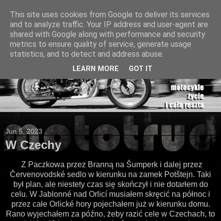
This site uses cookies from Google to deliver its services
and to analyze traffic. Your IP address and user-agent are
shared with Google along with performance and security
metrics to ensure quality of service, generate usage
statistics, and to detect and address abuse.
LEARN MORE
GOT IT
Jun 5, 2023
W Czechy
Z Paczkowa przez Branną na Šumperk i dalej przez
Červenovodské sedlo w kierunku na zamek Potštejn. Taki
był plan, ale niestety czas się skończył i nie dotarłem do
celu. W Jablonné nad Orlicí musiałem skręcić na północ i
przez całe Orlické hory pojechałem już w kierunku domu.
Rano wyjechałem za późno, żeby razić cele w Czechach, to