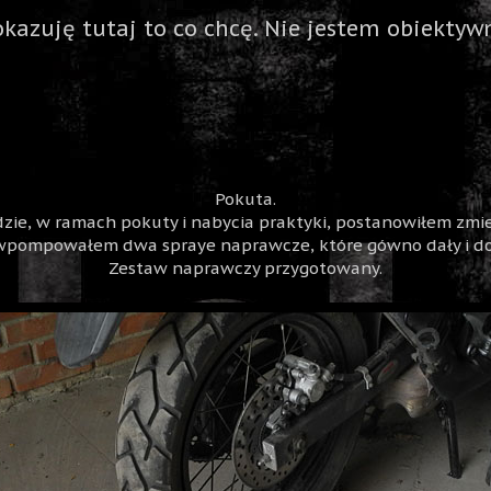
okazuję tutaj to co chcę. Nie jestem obiektywn
Pokuta.
dzie, w ramach pokuty i nabycia praktyki, postanowiłem zmi
 wpompowałem dwa spraye naprawcze, które gówno dały i do
Zestaw naprawczy przygotowany.