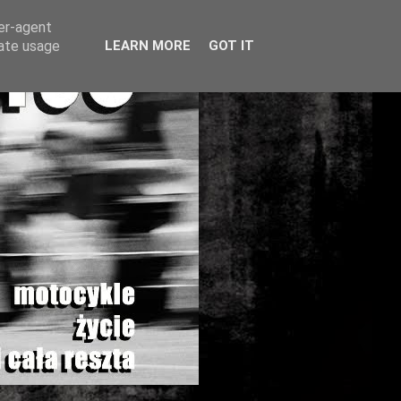
ser-agent
rate usage
LEARN MORE
GOT IT