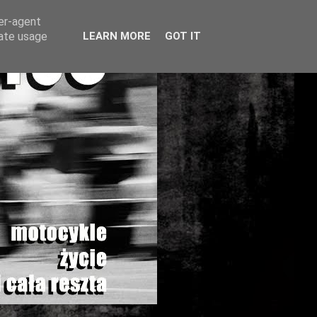
ser-agent
rate usage
LEARN MORE
GOT IT