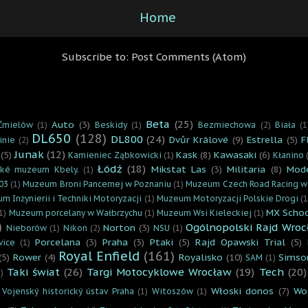
Home
Subscribe to:
Post Comments (Atom)
Beta
(25)
Auto
(3)
Ćmielów
(1)
Beskidy
(1)
Bezmiechowa
(2)
Biała
(1
DL650
(128)
DL800
(24)
Dvůr Králové
(9)
Estrella
(5)
F
inie
(2)
Junak
(12)
(5)
Kask
(8)
Kawasaki
(6)
Kamieniec Ząbkowicki
(1)
Kłanino
Łódź
(18)
Mikstat Las
(3)
Militaria
(8)
Mod
cké muzeum Kbely.
(1)
03
(1)
Muzeum Broni Pancernej w Poznaniu
(1)
Muzeum Czech Road Racing w
m Inżynierii i Techniki Motoryzacji
(1)
Muzeum Motoryzacji Polskie Drogi
(1
MX Scho
1)
Muzeum porcelany w Wałbrzychu
(1)
Muzeum Wsi Kieleckiej
(1)
)
Ogólnopolski Rajd Wroc
Norton
(3)
Nieborów
(1)
Nikon
(2)
NSU
(1)
Porcelana
(3)
Praha
(3)
Ptaki
(5)
Rajd Opawski Trial
(5)
vice
(1)
Royal Enfield
(161)
(5)
Rower
(4)
Royalisko
(10)
Simso
SAM
(1)
Taki świat
(26)
Targi Motocyklowe Wrocław
(19)
Tech
(20)
)
Włoski donos
(7)
Wo
Vojenský historický ústav Praha
(1)
Witoszów
(1)