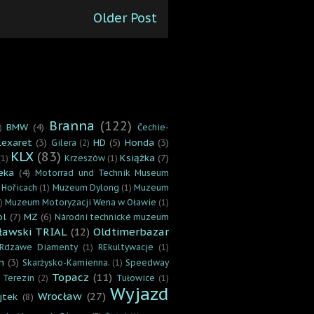
Older Post
Branna
(122)
BMW
(4)
)
Čechie-
lexaret
(3)
HD
(5)
Honda
(3)
Gilera
(2)
KLX
(83)
Książka
(7)
(1)
Krzeszów
(1)
eka
(4)
Motorrad und Technik Museum
 Hořicach
(1)
Muzeum Dylong
(1)
Muzeum
)
Muzeum Motoryzacji Wena w Oławie
(1)
ol
(7)
MZ
(6)
Národní technické muzeum
ławski TRIAL
(12)
Oldtimerbazar
Rdzawe Diamenty
(1)
REkultywacje
(1)
n
(3)
Skarżysko-Kamienna.
(1)
Speedway
Topacz
(11)
Terezin
(2)
Tułowice
(1)
Wyjazd
Wrocław
(27)
jtek
(8)