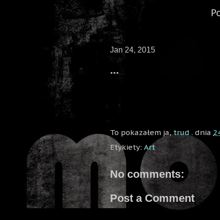
P
Jan 24, 2015
...
To pokazałem ja,
trud
. dnia
2
Etykiety:
Art
No comments:
Post a Comment