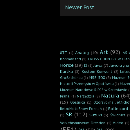
Newer Post
Art
(92)
Analog
(10)
8TT
(1)
AS 
Böhmerland
(1)
CROSS COUNTRY w Cien
Horice
(39)
Jawa
(7)
Jaworzyna
IŻ
(1)
Kurtka
(5)
Kustom Konwent
(2)
Lete
MSS 500
(3)
Großschönau
(1)
Muzeum 3
Historii Przemysłu w Opatówku
(1)
Muzeu
Muzeum Narodowe RiPRS w Szreniawie
(
Natura
(64
Praha.
(1)
Narzędzia
(2)
(15)
Oleśnica
(1)
Ozdravovna Jetřicho
Rolleicord
RetroMotoShow Poznań
(1)
SR
(112)
Suzuki
(3)
(1)
Świdnica
(1
Verkehrsmuseum Dresden
(1)
Video
(1)
(551)