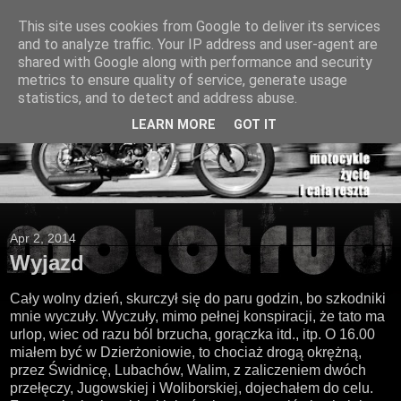
This site uses cookies from Google to deliver its services
and to analyze traffic. Your IP address and user-agent are
shared with Google along with performance and security
metrics to ensure quality of service, generate usage
statistics, and to detect and address abuse.
LEARN MORE
GOT IT
Apr 2, 2014
Wyjazd
Cały wolny dzień, skurczył się do paru godzin, bo szkodniki
mnie wyczuły. Wyczuły, mimo pełnej konspiracji, że tato ma
urlop, wiec od razu ból brzucha, gorączka itd., itp. O 16.00
miałem być w Dzierżoniowie, to chociaż drogą okrężną,
przez Świdnicę, Lubachów, Walim, z zaliczeniem dwóch
przełęczy, Jugowskiej i Woliborskiej, dojechałem do celu.