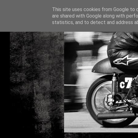
This site uses cookies from Google to de
are shared with Google along with perfo
statistics, and to detect and address a