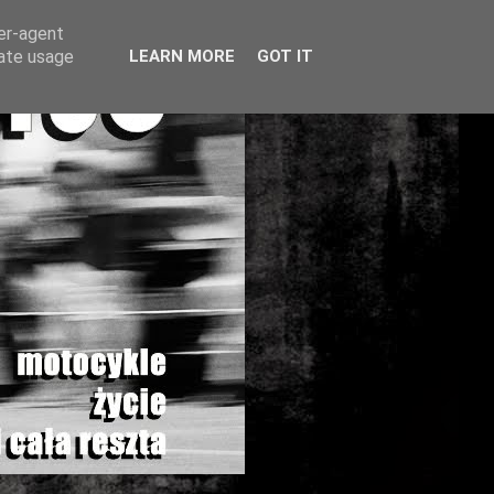
ser-agent
rate usage
LEARN MORE
GOT IT