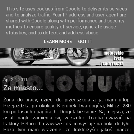
This site uses cookies from Google to deliver its services
and to analyze traffic. Your IP address and user-agent are
shared with Google along with performance and security
metrics to ensure quality of service, generate usage
statistics, and to detect and address abuse.
LEARN MORE
GOT IT
Apr 22, 2011
Za miasto...
Żona do pracy, dzieci do przedszkola a ja mam urlop.
Przejażdżka po okolicy. Kierunek Twardogóra, Milicz. 280
km po lasach i pagórach. Drogi takie sobie. Są miejsca, że
asfalt nagle zamienia się w szuter. Trzeba uważać na
traktory. Pełno ich i zawsze coś im wystaje na boki, do tyłu.
Poza tym mam wrażenie, że traktorzyści jakoś inaczej